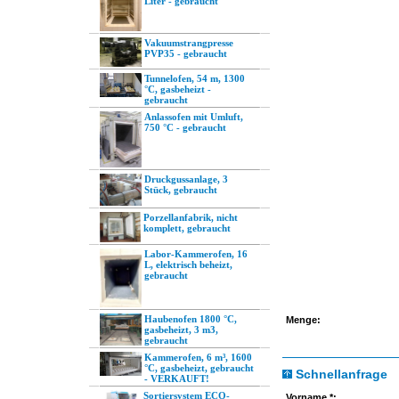
Liter - gebraucht
Vakuumstrangpresse
PVP35 - gebraucht
Tunnelofen, 54 m, 1300
°C, gasbeheizt -
gebraucht
Anlassofen mit Umluft,
750 °C - gebraucht
Druckgussanlage, 3
Stück, gebraucht
Porzellanfabrik, nicht
komplett, gebraucht
Labor-Kammerofen, 16
L, elektrisch beheizt,
gebraucht
Haubenofen 1800 °C,
Menge:
gasbeheizt, 3 m3,
gebraucht
Kammerofen, 6 m³, 1600
°C, gasbeheizt, gebraucht
Schnellanfrage
- VERKAUFT!
Sortiersystem ECO-
Vorname *: