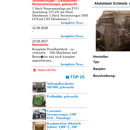
Stromerzeuger - Generatoren -
Aluminium Schmelz- u
Notstromerzeuger, gebraucht
1 Stück Netzersatzanlage mit EVU-
Ausrüstung 325 kW mit Deutz
Dieselmotor 1 Stück Stromerzeuger 1000
kVA mit CAT-Dieselmotor 1...
komplette News
12.06.2018
-
komplette News
22.03.2017
Newsletter
Komplette Porzellanfabrik - zu
verkaufen Alle Maschinen und
Brenn�fen sind noch komplett
Hersteller:
angeschlossen,...
Typ:
komplette News
Baujahr:
News-Archiv
Beschreibung:
TOP 25
Siebrundbeschicker
SR1900, gebraucht
Prallmühle, gebraucht
Container-
Stromerzeuger, 2300
kVA - Neuanlage
Kammerofen, elektrisch
beheizt, 1400 °C, 200