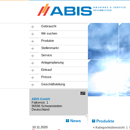
Gebraucht
Wir suchen
Produkte
Stellenmarkt
Service
Anlagenplanung
Einkauf
Presse
Geschäftsleitung
ABIS GmbH
Falkenstr. 1
90596 Schwanstetten
Deutschland
News
Produkte
10.11.2020
« Kategorieübersicht
|