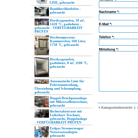
LINE, gebraucht
Banddurchlaufofen -
Nachname *:
gebraucht
Herdwagenofen, 10 m³,
1420 °C, gasbeheizt -
E-Mail *:
gebraucht - VERFÜGBARKEIT
PRÜFEN
Telefon *:
Hochtemperatur-
Kammerofen, 160 Liter,
1750 °C, gebraucht
Mitteilung *:
Herdwagenofen,
gasbeheizt, 8 m³, 1100 °C,
gebraucht
Automatische Linie für
Palettenumreifung,
Überziehung und Schrumpfung,
gebraucht
Doppel-Druckgussanlage
mit Mikrowellentrockner,
gebraucht
« Kategorieübersicht
|
Bechertaktstrasse mit
Lederhart-Trockner,
gebraucht, Doppelanlage
- VERFÜGBARKEIT PRÜFEN
Erdgas Stromerzeuger
Netzersatzanlagen
gebraucht