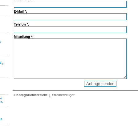
E-Mail *:
Telefon *:
Mitteilung *:
,
°C,
« Kategorieübersicht
|
Stromerzeuger
ge
r,
ge