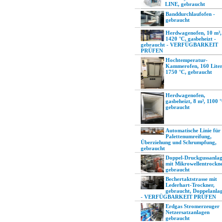
LINE, gebraucht
Banddurchlaufofen -
gebraucht
Herdwagenofen, 10 m³,
1420 °C, gasbeheizt -
gebraucht - VERFÜGBARKEIT
PRÜFEN
Hochtemperatur-
Kammerofen, 160 Liter
1750 °C, gebraucht
Herdwagenofen,
gasbeheizt, 8 m³, 1100 
gebraucht
Automatische Linie für
Palettenumreifung,
Überziehung und Schrumpfung,
gebraucht
Doppel-Druckgussanla
mit Mikrowellentrockne
gebraucht
Bechertaktstrasse mit
Lederhart-Trockner,
gebraucht, Doppelanla
- VERFÜGBARKEIT PRÜFEN
Erdgas Stromerzeuger
Netzersatzanlagen
gebraucht