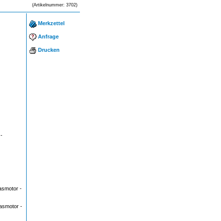
(Artikelnummer: 3702)
Merkzettel
Anfrage
Drucken
-
asmotor -
asmotor -