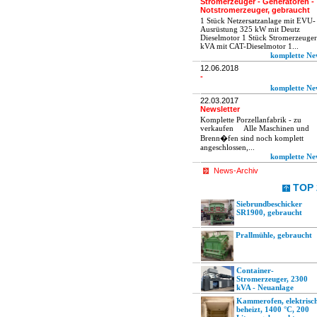
Stromerzeuger - Generatoren -
Notstromerzeuger, gebraucht
1 Stück Netzersatzanlage mit EVU-
Ausrüstung 325 kW mit Deutz
Dieselmotor 1 Stück Stromerzeuge
kVA mit CAT-Dieselmotor 1...
komplette Ne
12.06.2018
-
komplette Ne
22.03.2017
Newsletter
Komplette Porzellanfabrik - zu
verkaufen Alle Maschinen und
Brenn�fen sind noch komplett
angeschlossen,...
komplette Ne
News-Archiv
TOP 
Siebrundbeschicker
SR1900, gebraucht
Prallmühle, gebraucht
Container-
Stromerzeuger, 2300
kVA - Neuanlage
Kammerofen, elektrisc
beheizt, 1400 °C, 200