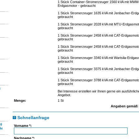
1 Stück Container-Stromerzeuger 1560 kVA mit MWM
Erdgasmotor - gebraucht
1 Stück Stromerzeuger 1635 kVA mit Jenbacher-Erdg
gebraucht
1 Stück Stromerzeuger 2028 kVA mit MTU-Erdgasmot
gebraucht
1 Stück Stromerzeuger 2458 kVA mit CAT-Erdgasmoto
gebraucht
1 Stück Stromerzeuger 2458 kVA mit CAT-Erdgasmoto
gebraucht
1 Stück Stromerzeuger 3340 kVA mit Wartsila-Erdgas
gebraucht
1 Stück Stromerzeuger 3375 kVA mit Jenbacher-Erdg
gebraucht
1 Stück Stromerzeuger 3788 kVA mit CAT-Erdgasmoto
gebraucht
6
Bei Interesse erstellen wir Ihnen gerne ein ausführlich
Angebot.
Menge:
1 St
Angaben gemäß H
Schnellanfrage
00
Vorname *:
ht
Nachname *: