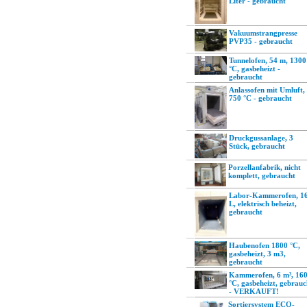
Liter - gebraucht
Vakuumstrangpresse
PVP35 - gebraucht
Tunnelofen, 54 m, 1300
°C, gasbeheizt -
gebraucht
Anlassofen mit Umluft,
750 °C - gebraucht
Druckgussanlage, 3
Stück, gebraucht
Porzellanfabrik, nicht
komplett, gebraucht
Labor-Kammerofen, 1
L, elektrisch beheizt,
gebraucht
Haubenofen 1800 °C,
gasbeheizt, 3 m3,
gebraucht
Kammerofen, 6 m³, 16
°C, gasbeheizt, gebrauc
- VERKAUFT!
Sortiersystem ECO-