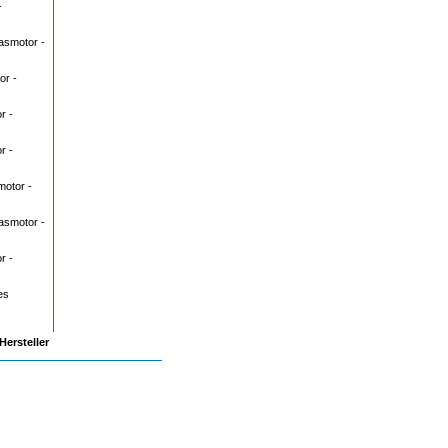
-
asmotor -
or -
r -
r -
motor -
asmotor -
r -
es
ersteller