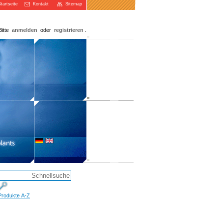
artseite
Kontakt
Sitemap
Bitte
anmelden
oder
registrieren
.
Produkte A-Z