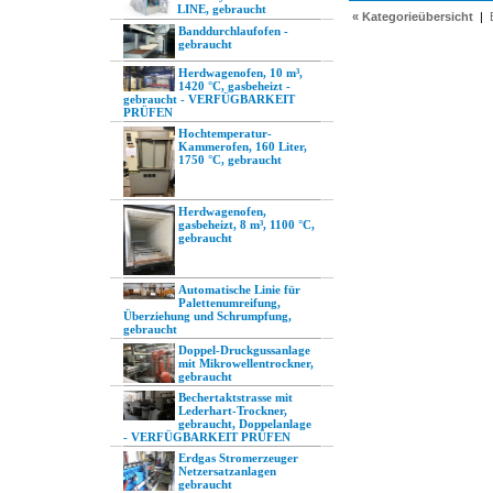
LINE, gebraucht
« Kategorieübersicht
|
Banddurchlaufofen -
gebraucht
Herdwagenofen, 10 m³,
1420 °C, gasbeheizt -
gebraucht - VERFÜGBARKEIT
PRÜFEN
Hochtemperatur-
Kammerofen, 160 Liter,
1750 °C, gebraucht
Herdwagenofen,
gasbeheizt, 8 m³, 1100 °C,
gebraucht
Automatische Linie für
Palettenumreifung,
Überziehung und Schrumpfung,
gebraucht
Doppel-Druckgussanlage
mit Mikrowellentrockner,
gebraucht
Bechertaktstrasse mit
Lederhart-Trockner,
gebraucht, Doppelanlage
- VERFÜGBARKEIT PRÜFEN
Erdgas Stromerzeuger
Netzersatzanlagen
gebraucht