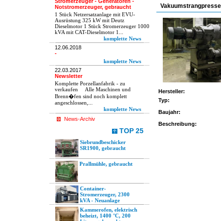
Stromerzeuger - Generatoren -
Vakuumstrangpresse 
Notstromerzeuger, gebraucht
1 Stück Netzersatzanlage mit EVU-
Ausrüstung 325 kW mit Deutz
Dieselmotor 1 Stück Stromerzeuger 1000
kVA mit CAT-Dieselmotor 1...
komplette News
12.06.2018
-
komplette News
22.03.2017
Newsletter
Komplette Porzellanfabrik - zu
verkaufen Alle Maschinen und
Hersteller:
Brenn�fen sind noch komplett
Typ:
angeschlossen,...
komplette News
Baujahr:
News-Archiv
Beschreibung:
TOP 25
Siebrundbeschicker
SR1900, gebraucht
Prallmühle, gebraucht
Container-
Stromerzeuger, 2300
kVA - Neuanlage
Kammerofen, elektrisch
beheizt, 1400 °C, 200