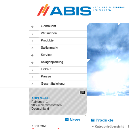
Gebraucht
Wir suchen
Produkte
Stellenmarkt
Service
Anlagenplanung
Einkauf
Presse
Geschäftsleitung
ABIS GmbH
Falkenstr. 1
90596 Schwanstetten
Deutschland
News
Produkte
10.11.2020
« Kategorieübersicht
|