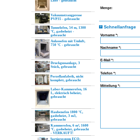
Liter - gebraucht
Menge:
Vakuumstrangpresse
PVP35 - gebraucht
Schnellanfrage
Tunnelofen, 54 m, 1300
°C, gasbeheizt -
gebraucht
Vorname *:
Anlassofen mit Umluft,
750 °C - gebraucht
Nachname *:
E-Mail *:
Druckgussanlage, 3
Stück, gebraucht
Telefon *:
Porzellanfabrik, nicht
komplett, gebraucht
Mitteilung *:
Labor-Kammerofen, 16
L, elektrisch beheizt,
gebraucht
Haubenofen 1800 °C,
gasbeheizt, 3 m3,
gebraucht
Kammerofen, 6 m³, 1600
°C, gasbeheizt, gebraucht
- VERKAUFT!
Sortiersystem ECO-